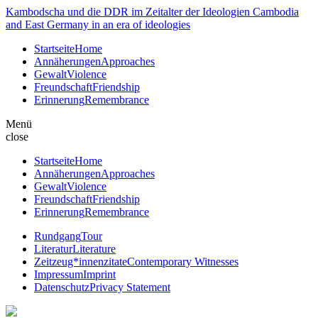
Kambodscha und die DDR im Zeitalter der Ideologien
Cambodia
and East Germany in an era of ideologies
Startseite
Home
Annäherungen
Approaches
Gewalt
Violence
Freundschaft
Friendship
Erinnerung
Remembrance
Menü
close
Startseite
Home
Annäherungen
Approaches
Gewalt
Violence
Freundschaft
Friendship
Erinnerung
Remembrance
Rundgang
Tour
Literatur
Literature
Zeitzeug*innenzitate
Contemporary Witnesses
Impressum
Imprint
Datenschutz
Privacy Statement