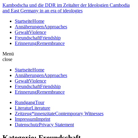
Kambodscha und die DDR im Zeitalter der Ideologien
Cambodia
and East Germany in an era of ideologies
Startseite
Home
Annäherungen
Approaches
Gewalt
Violence
Freundschaft
Friendship
Erinnerung
Remembrance
Menü
close
Startseite
Home
Annäherungen
Approaches
Gewalt
Violence
Freundschaft
Friendship
Erinnerung
Remembrance
Rundgang
Tour
Literatur
Literature
Zeitzeug*innenzitate
Contemporary Witnesses
Impressum
Imprint
Datenschutz
Privacy Statement
Kategorie:
Freundschaft